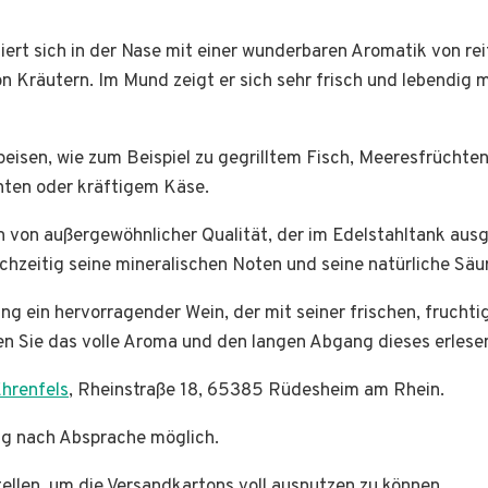
ert sich in der Nase mit einer wunderbaren Aromatik von reif
 Kräutern. Im Mund zeigt er sich sehr frisch und lebendig 
Speisen, wie zum Beispiel zu gegrilltem Fisch, Meeresfrüchte
chten oder kräftigem Käse.
n von außergewöhnlicher Qualität, der im Edelstahltank aus
chzeitig seine mineralischen Noten und seine natürliche Säur
ng ein hervorragender Wein, der mit seiner frischen, fruch
ßen Sie das volle Aroma und den langen Abgang dieses erlese
hrenfels
, Rheinstraße 18, 65385 Rüdesheim am Rhein.
ng nach Absprache möglich.
tellen, um die Versandkartons voll ausnutzen zu können.