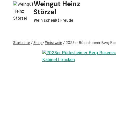
Weingut Heinz
Zum
Inhalt
Störzel
springen
Wein schenkt Freude
Startseite
/
Shop
/
Weisswein
/
2023er Rüdesheimer Berg Rose