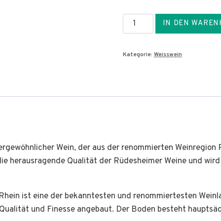
2023er
IN DEN WAREN
Rüdesheimer
Berg
Kategorie:
Weisswein
Roseneck
Riesling
Kabinett
trocken
Menge
ßergewöhnlicher Wein, der aus der renommierten Weinregi
ür die herausragende Qualität der Rüdesheimer Weine und w
hein ist eine der bekanntesten und renommiertesten Weinla
ualität und Finesse angebaut. Der Boden besteht hauptsäch