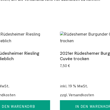
üdesheimer Riesling
2021er Rüdeshemer Bur
lieblich
Cuvée trocken
7,50
€
 MwSt.
inkl. 19 % MwSt.
ndkosten
zzgl.
Versandkosten
N DEN WARENKORB
IN DEN WARENKO