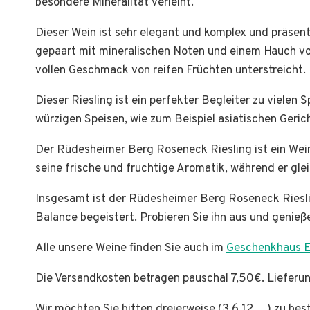
besondere Mineralität verleiht.
Dieser Wein ist sehr elegant und komplex und präsenti
gepaart mit mineralischen Noten und einem Hauch von
vollen Geschmack von reifen Früchten unterstreicht.
Dieser Riesling ist ein perfekter Begleiter zu vielen 
würzigen Speisen, wie zum Beispiel asiatischen Geri
Der Rüdesheimer Berg Roseneck Riesling ist ein Wei
seine frische und fruchtige Aromatik, während er glei
Insgesamt ist der Rüdesheimer Berg Roseneck Riesli
Balance begeistert. Probieren Sie ihn aus und genie
Alle unsere Weine finden Sie auch im
Geschenkhaus E
Die Versandkosten betragen pauschal 7,50€. Lieferu
Wir möchten Sie bitten dreierweise (3,6,12….) zu bes