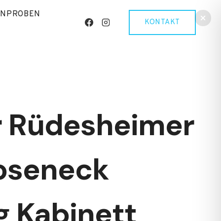
INPROBEN
KONTAKT
 Rüdesheimer
oseneck
g Kabinett