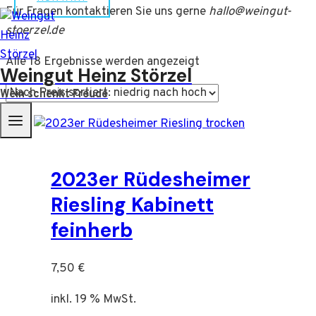
Für Fragen kontaktieren Sie uns gerne
hallo@weingut-
stoerzel.de
Nach
Alle 18 Ergebnisse werden angezeigt
Weingut Heinz Störzel
Preis
Wein schenkt Freude
sortiert:
aufsteigend
2023er Rüdesheimer
Riesling Kabinett
feinherb
7,50
€
inkl. 19 % MwSt.