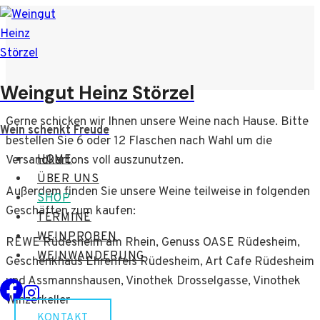
Zum
Inhalt
springen
Weingut Heinz Störzel
Gerne schicken wir Ihnen unsere Weine nach Hause. Bitte
Wein schenkt Freude
bestellen Sie 6 oder 12 Flaschen nach Wahl um die
Versandkartons voll auszunutzen.
HOME
ÜBER UNS
Außerdem finden Sie unsere Weine teilweise in folgenden
SHOP
Geschäften zum kaufen:
TERMINE
WEINPROBEN
REWE Rüdesheim am Rhein, Genuss OASE Rüdesheim,
WEINWANDERUNG
Geschenkhaus Ehrenfels Rüdesheim, Art Cafe Rüdesheim
und Assmannshausen, Vinothek Drosselgasse, Vinothek
Winzerkeller
KONTAKT