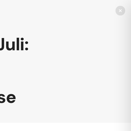
uli:
se