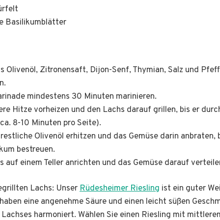
rfelt
e Basilikumblätter
as Olivenöl, Zitronensaft, Dijon-Senf, Thymian, Salz und Pfef
n.
arinade mindestens 30 Minuten marinieren.
lere Hitze vorheizen und den Lachs darauf grillen, bis er dur
ca. 8-10 Minuten pro Seite).
restliche Olivenöl erhitzen und das Gemüse darin anbraten, bi
ikum bestreuen.
s auf einem Teller anrichten und das Gemüse darauf verteile
grillten Lachs: Unser
Rüdesheimer Riesling
ist ein guter We
g haben eine angenehme Säure und einen leicht süßen Gesch
achses harmoniert. Wählen Sie einen Riesling mit mittlere