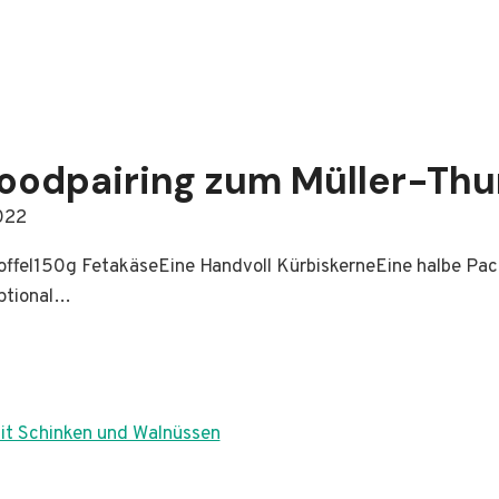
oodpairing zum Müller-Thu
022
t
offel150g FetakäseEine Handvoll KürbiskerneEine halbe Pack
optional…