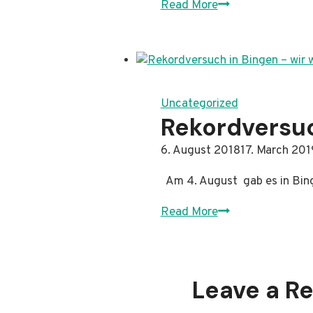
2018
Read More
–
ein
unglaublicher
Jahrgang
Uncategorized
Rekordversuc
By
6. August 2018
Administrator
17. March 201
Am 4. August gab es in Bin
Rekordversuch
Read More
in
Bingen
–
Leave a R
wir
waren