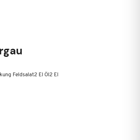
rgau
ung Feldsalat2 El Öl2 El