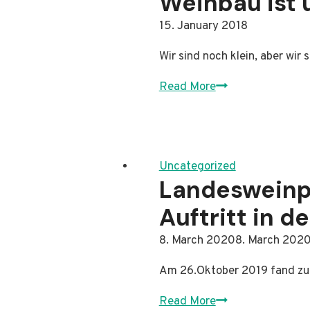
Weinbau ist 
By
15. January 2018
Administrator
Wir sind noch klein, aber wir
Weinbau
Read More
ist
unsere
Berufung
Uncategorized
Landesweinp
Auftritt in 
By
8. March 2020
Administrator
8. March 202
Am 26.Oktober 2019 fand zu
Landesweinprämi
Read More