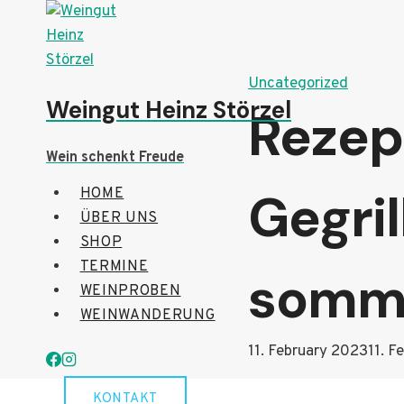
Skip
to
content
Uncategorized
Weingut Heinz Störzel
Rezept
Wein schenkt Freude
Gegril
HOME
ÜBER UNS
SHOP
TERMINE
somm
WEINPROBEN
WEINWANDERUNG
By
11. February 2023
Administrator
11. F
KONTAKT