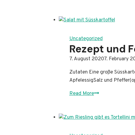
WiWein
2019
–
unser
erster
Uncategorized
Auftritt
Rezept und F
in
By
7. August 2020
Administrator
7. February 2
der
Landeshauptstad
Zutaten Eine große Süsskart
ApfelessigSalz und Pfeffer(
Rezept
Read More
und
Foodpairing
zum
Müller-
Thurgau