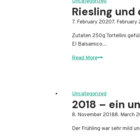
Uncategorized
Riesling und
By
7. February 2020
Administrator
7. February
Zutaten 250g Tortellini gefü
El Balsamico…
Riesling
Read More
und
das
passende
Essen
Uncategorized
dazu
2018 – ein u
By
8. November 2018
Administrator
8. March 
Der Frühling war sehr mild u