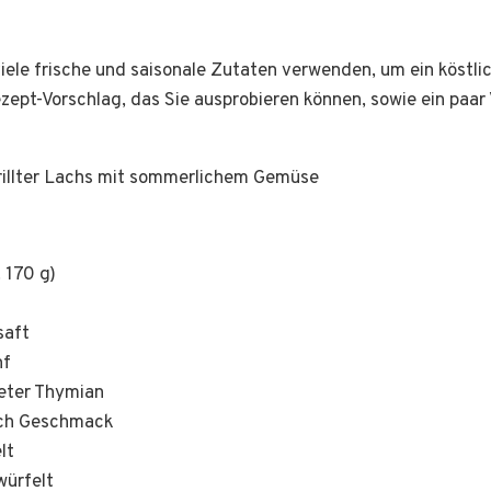
le frische und saisonale Zutaten verwenden, um ein köstli
Rezept-Vorschlag, das Sie ausprobieren können, sowie ein paar
rillter Lachs mit sommerlichem Gemüse
. 170 g)
saft
nf
neter Thymian
ach Geschmack
lt
würfelt