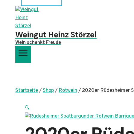
Weingut Heinz Störzel
Wein schenkt Freude
Startseite
/
Shop
/
Rotwein
/
2020er Rüdesheimer S
🔍
2020er Rüde