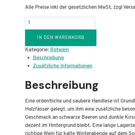
Alle Preise inkl der gesetzlichen MwSt, zzgl Ver
2020er
Rüdesheimer
Spätburgunder
IN DEN WARENKORB
Rotwein
Kategorie:
Rotwein
Q.b.A.
Beschreibung
trocken
Zusätzliche Informationen
BARRIQUE
Menge
Beschreibung
Eine ordentliche und saubere Handlese ist Grun
Holzfässer gelegt, um ihm eine zusätzliche beson
Geschmack an schwarze Beeren und dunkle Kirsche
dezent im Hintergrund bleibt. Eine lange Lagerze
richtige Wein für kalte Winterabende auf dem S